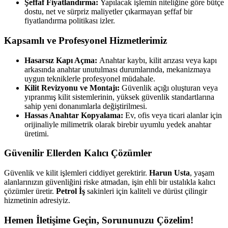
Şeffaf Fiyatlandırma:
Yapılacak işlemin niteliğine göre bütçe
dostu, net ve sürpriz maliyetler çıkarmayan şeffaf bir
fiyatlandırma politikası izler.
Kapsamlı ve Profesyonel Hizmetlerimiz
Hasarsız Kapı Açma:
Anahtar kaybı, kilit arızası veya kapı
arkasında anahtar unutulması durumlarında, mekanizmaya
uygun tekniklerle profesyonel müdahale.
Kilit Revizyonu ve Montajı:
Güvenlik açığı oluşturan veya
yıpranmış kilit sistemlerinin, yüksek güvenlik standartlarına
sahip yeni donanımlarla değiştirilmesi.
Hassas Anahtar Kopyalama:
Ev, ofis veya ticari alanlar için
orijinaliyle milimetrik olarak birebir uyumlu yedek anahtar
üretimi.
Güvenilir Ellerden Kalıcı Çözümler
Güvenlik ve kilit işlemleri ciddiyet gerektirir.
Harun Usta
, yaşam
alanlarınızın güvenliğini riske atmadan, işin ehli bir ustalıkla kalıcı
çözümler üretir.
Petrol İş
sakinleri için kaliteli ve dürüst çilingir
hizmetinin adresiyiz.
Hemen İletişime Geçin, Sorununuzu Çözelim!