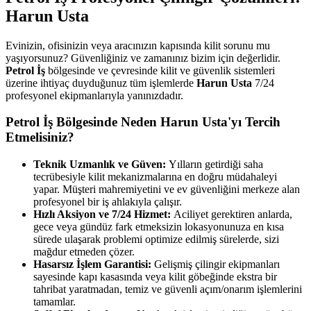
Harun Usta
Evinizin, ofisinizin veya aracınızın kapısında kilit sorunu mu
yaşıyorsunuz? Güvenliğiniz ve zamanınız bizim için değerlidir.
Petrol İş
bölgesinde ve çevresinde kilit ve güvenlik sistemleri
üzerine ihtiyaç duyduğunuz tüm işlemlerde
Harun Usta
7/24
profesyonel ekipmanlarıyla yanınızdadır.
Petrol İş
Bölgesinde Neden Harun Usta'yı Tercih
Etmelisiniz?
Teknik Uzmanlık ve Güven:
Yılların getirdiği saha
tecrübesiyle kilit mekanizmalarına en doğru müdahaleyi
yapar. Müşteri mahremiyetini ve ev güvenliğini merkeze alan
profesyonel bir iş ahlakıyla çalışır.
Hızlı Aksiyon ve 7/24 Hizmet:
Aciliyet gerektiren anlarda,
gece veya gündüz fark etmeksizin lokasyonunuza en kısa
sürede ulaşarak problemi optimize edilmiş sürelerde, sizi
mağdur etmeden çözer.
Hasarsız İşlem Garantisi:
Gelişmiş çilingir ekipmanları
sayesinde kapı kasasında veya kilit göbeğinde ekstra bir
tahribat yaratmadan, temiz ve güvenli açım/onarım işlemlerini
tamamlar.