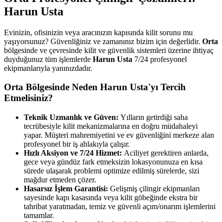
Harun Usta
Evinizin, ofisinizin veya aracınızın kapısında kilit sorunu mu
yaşıyorsunuz? Güvenliğiniz ve zamanınız bizim için değerlidir.
Orta
bölgesinde ve çevresinde kilit ve güvenlik sistemleri üzerine ihtiyaç
duyduğunuz tüm işlemlerde
Harun Usta
7/24 profesyonel
ekipmanlarıyla yanınızdadır.
Orta
Bölgesinde Neden Harun Usta'yı Tercih
Etmelisiniz?
Teknik Uzmanlık ve Güven:
Yılların getirdiği saha
tecrübesiyle kilit mekanizmalarına en doğru müdahaleyi
yapar. Müşteri mahremiyetini ve ev güvenliğini merkeze alan
profesyonel bir iş ahlakıyla çalışır.
Hızlı Aksiyon ve 7/24 Hizmet:
Aciliyet gerektiren anlarda,
gece veya gündüz fark etmeksizin lokasyonunuza en kısa
sürede ulaşarak problemi optimize edilmiş sürelerde, sizi
mağdur etmeden çözer.
Hasarsız İşlem Garantisi:
Gelişmiş çilingir ekipmanları
sayesinde kapı kasasında veya kilit göbeğinde ekstra bir
tahribat yaratmadan, temiz ve güvenli açım/onarım işlemlerini
tamamlar.