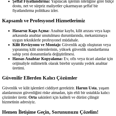
Şeffaf Fiyatlandırma:
Yapılacak işlemin niteliğine göre bütçe
dostu, net ve sürpriz maliyetler çıkarmayan şeffaf bir
fiyatlandırma politikası izler.
Kapsamlı ve Profesyonel Hizmetlerimiz
Hasarsız Kapı Açma:
Anahtar kaybı, kilit arızası veya kapı
arkasında anahtar unutulması durumlarında, mekanizmaya
uygun tekniklerle profesyonel müdahale.
Kilit Revizyonu ve Montajı:
Güvenlik açığı oluşturan veya
yıpranmış kilit sistemlerinin, yüksek güvenlik standartlarına
sahip yeni donanımlarla değiştirilmesi.
Hassas Anahtar Kopyalama:
Ev, ofis veya ticari alanlar için
orijinaliyle milimetrik olarak birebir uyumlu yedek anahtar
üretimi.
Güvenilir Ellerden Kalıcı Çözümler
Güvenlik ve kilit işlemleri ciddiyet gerektirir.
Harun Usta
, yaşam
alanlarınızın güvenliğini riske atmadan, işin ehli bir ustalıkla kalıcı
çözümler üretir.
Orta
sakinleri için kaliteli ve dürüst çilingir
hizmetinin adresiyiz.
Hemen İletişime Geçin, Sorununuzu Çözelim!