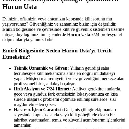
Harun Usta
Evinizin, ofisinizin veya aracınızın kapısında kilit sorunu mu
yaşıyorsunuz? Güvenliğiniz ve zamanınız bizim için değerlidir.
Emirli
bölgesinde ve çevresinde kilit ve güvenlik sistemleri üzerine
ihtiyaç duyduğunuz tüm işlemlerde
Harun Usta
7/24 profesyonel
ekipmanlarıyla yanınızdadır.
Emirli
Bölgesinde Neden Harun Usta'yı Tercih
Etmelisiniz?
Teknik Uzmanlık ve Güven:
Yılların getirdiği saha
tecrübesiyle kilit mekanizmalarına en doğru müdahaleyi
yapar. Müşteri mahremiyetini ve ev güvenliğini merkeze alan
profesyonel bir iş ahlakıyla çalışır.
Hızlı Aksiyon ve 7/24 Hizmet:
Aciliyet gerektiren anlarda,
gece veya gündüz fark etmeksizin lokasyonunuza en kısa
sürede ulaşarak problemi optimize edilmiş sürelerde, sizi
mağdur etmeden çözer.
Hasarsız İşlem Garantisi:
Gelişmiş çilingir ekipmanları
sayesinde kapı kasasında veya kilit göbeğinde ekstra bir
tahribat yaratmadan, temiz ve güvenli açım/onarım işlemlerini
tamamlar.