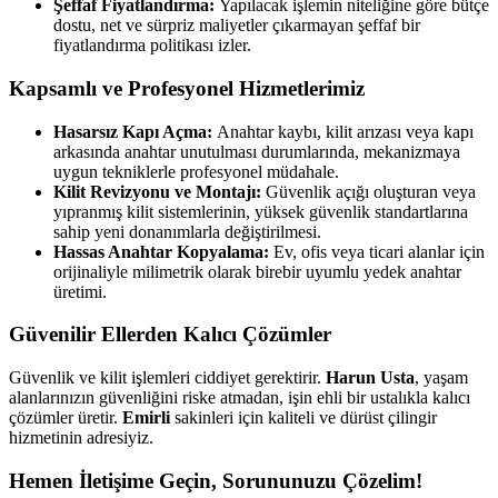
Şeffaf Fiyatlandırma:
Yapılacak işlemin niteliğine göre bütçe
dostu, net ve sürpriz maliyetler çıkarmayan şeffaf bir
fiyatlandırma politikası izler.
Kapsamlı ve Profesyonel Hizmetlerimiz
Hasarsız Kapı Açma:
Anahtar kaybı, kilit arızası veya kapı
arkasında anahtar unutulması durumlarında, mekanizmaya
uygun tekniklerle profesyonel müdahale.
Kilit Revizyonu ve Montajı:
Güvenlik açığı oluşturan veya
yıpranmış kilit sistemlerinin, yüksek güvenlik standartlarına
sahip yeni donanımlarla değiştirilmesi.
Hassas Anahtar Kopyalama:
Ev, ofis veya ticari alanlar için
orijinaliyle milimetrik olarak birebir uyumlu yedek anahtar
üretimi.
Güvenilir Ellerden Kalıcı Çözümler
Güvenlik ve kilit işlemleri ciddiyet gerektirir.
Harun Usta
, yaşam
alanlarınızın güvenliğini riske atmadan, işin ehli bir ustalıkla kalıcı
çözümler üretir.
Emirli
sakinleri için kaliteli ve dürüst çilingir
hizmetinin adresiyiz.
Hemen İletişime Geçin, Sorununuzu Çözelim!