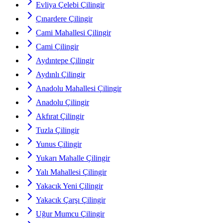
Evliya Çelebi Çilingir
Çınardere Çilingir
Cami Mahallesi Çilingir
Cami Çilingir
Aydıntepe Çilingir
Aydınlı Çilingir
Anadolu Mahallesi Çilingir
Anadolu Çilingir
Akfırat Çilingir
Tuzla Çilingir
Yunus Çilingir
Yukarı Mahalle Çilingir
Yalı Mahallesi Çilingir
Yakacık Yeni Çilingir
Yakacık Çarşı Çilingir
Uğur Mumcu Çilingir