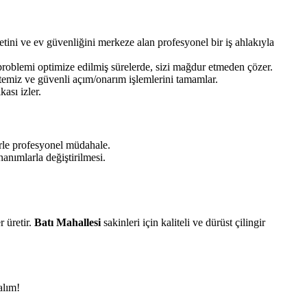
tini ve ev güvenliğini merkeze alan profesyonel bir iş ahlakıyla
problemi optimize edilmiş sürelerde, sizi mağdur etmeden çözer.
 temiz ve güvenli açım/onarım işlemlerini tamamlar.
ası izler.
rle profesyonel müdahale.
anımlarla değiştirilmesi.
r üretir.
Batı Mahallesi
sakinleri için kaliteli ve dürüst çilingir
alım!