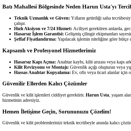
Batı Mahallesi
Bölgesinde Neden Harun Usta'yı Tercih
Teknik Uzmanlık ve Güven:
Yılların getirdiği saha tecrübes
çalışır.
Hızlı Aksiyon ve 7/24 Hizmet:
Aciliyet gerektiren anlarda, g
Hasarsız İşlem Garantisi:
Gelişmiş çilingir ekipmanları sayes
Şeffaf Fiyatlandırma:
Yapılacak işlemin niteliğine göre bütçe d
Kapsamlı ve Profesyonel Hizmetlerimiz
Hasarsız Kapı Açma:
Anahtar kaybı, kilit arızası veya kapı 
Kilit Revizyonu ve Montajı:
Güvenlik açığı oluşturan veya yıp
Hassas Anahtar Kopyalama:
Ev, ofis veya ticari alanlar için
Güvenilir Ellerden Kalıcı Çözümler
Güvenlik ve kilit işlemleri ciddiyet gerektirir.
Harun Usta
, yaşam alan
hizmetinin adresiyiz.
Hemen İletişime Geçin, Sorununuzu Çözelim!
Güvenlik ve kilit problemlerinizi teknik tecrübeyle anında kalıcı çö