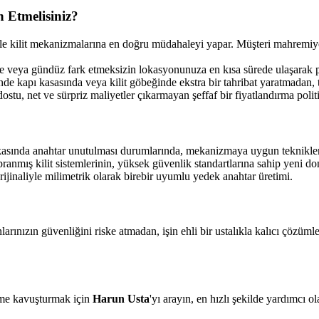
 Etmelisiniz?
iyle kilit mekanizmalarına en doğru müdahaleyi yapar. Müşteri mahremiye
ece veya gündüz fark etmeksizin lokasyonunuza en kısa sürede ulaşarak 
inde kapı kasasında veya kilit göbeğinde ekstra bir tahribat yaratmadan,
ostu, net ve sürpriz maliyetler çıkarmayan şeffaf bir fiyatlandırma politik
arkasında anahtar unutulması durumlarında, mekanizmaya uygun teknikle
ranmış kilit sistemlerinin, yüksek güvenlik standartlarına sahip yeni don
 orijinaliyle milimetrik olarak birebir uyumlu yedek anahtar üretimi.
larınızın güvenliğini riske atmadan, işin ehli bir ustalıkla kalıcı çözümle
züme kavuşturmak için
Harun Usta
'yı arayın, en hızlı şekilde yardımcı ol