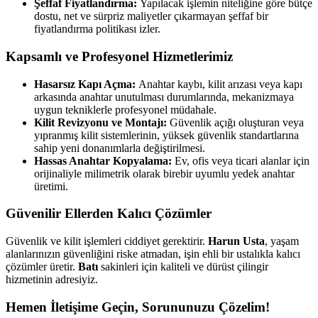
Şeffaf Fiyatlandırma:
Yapılacak işlemin niteliğine göre bütçe
dostu, net ve sürpriz maliyetler çıkarmayan şeffaf bir
fiyatlandırma politikası izler.
Kapsamlı ve Profesyonel Hizmetlerimiz
Hasarsız Kapı Açma:
Anahtar kaybı, kilit arızası veya kapı
arkasında anahtar unutulması durumlarında, mekanizmaya
uygun tekniklerle profesyonel müdahale.
Kilit Revizyonu ve Montajı:
Güvenlik açığı oluşturan veya
yıpranmış kilit sistemlerinin, yüksek güvenlik standartlarına
sahip yeni donanımlarla değiştirilmesi.
Hassas Anahtar Kopyalama:
Ev, ofis veya ticari alanlar için
orijinaliyle milimetrik olarak birebir uyumlu yedek anahtar
üretimi.
Güvenilir Ellerden Kalıcı Çözümler
Güvenlik ve kilit işlemleri ciddiyet gerektirir.
Harun Usta
, yaşam
alanlarınızın güvenliğini riske atmadan, işin ehli bir ustalıkla kalıcı
çözümler üretir.
Batı
sakinleri için kaliteli ve dürüst çilingir
hizmetinin adresiyiz.
Hemen İletişime Geçin, Sorununuzu Çözelim!