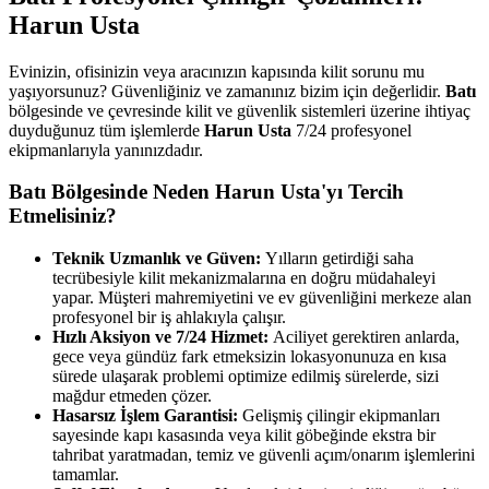
Harun Usta
Evinizin, ofisinizin veya aracınızın kapısında kilit sorunu mu
yaşıyorsunuz? Güvenliğiniz ve zamanınız bizim için değerlidir.
Batı
bölgesinde ve çevresinde kilit ve güvenlik sistemleri üzerine ihtiyaç
duyduğunuz tüm işlemlerde
Harun Usta
7/24 profesyonel
ekipmanlarıyla yanınızdadır.
Batı
Bölgesinde Neden Harun Usta'yı Tercih
Etmelisiniz?
Teknik Uzmanlık ve Güven:
Yılların getirdiği saha
tecrübesiyle kilit mekanizmalarına en doğru müdahaleyi
yapar. Müşteri mahremiyetini ve ev güvenliğini merkeze alan
profesyonel bir iş ahlakıyla çalışır.
Hızlı Aksiyon ve 7/24 Hizmet:
Aciliyet gerektiren anlarda,
gece veya gündüz fark etmeksizin lokasyonunuza en kısa
sürede ulaşarak problemi optimize edilmiş sürelerde, sizi
mağdur etmeden çözer.
Hasarsız İşlem Garantisi:
Gelişmiş çilingir ekipmanları
sayesinde kapı kasasında veya kilit göbeğinde ekstra bir
tahribat yaratmadan, temiz ve güvenli açım/onarım işlemlerini
tamamlar.